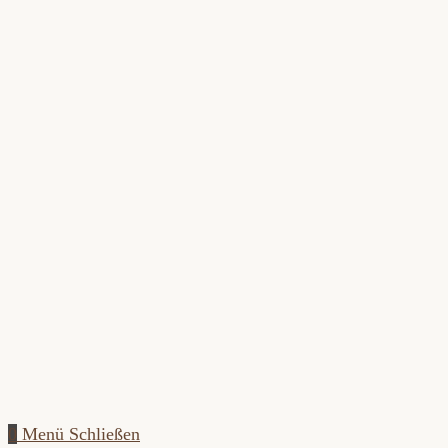
Zum
Inhalt
springen
0
Menü
Schließen