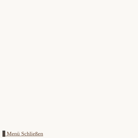
Zum
Inhalt
springen
0
Menü
Schließen