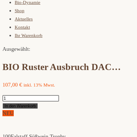
Bio-Dynamie
Shop
Aktuelles
Kontakt
Ihr Warenkorb
Ausgewählt:
BIO Ruster Ausbruch DAC…
107,00
€
inkl. 13% Mwst.
BIO
Ruster
In den Warenkorb
Ausbruch
NEU
DAC
Essenz
Ried
100
Falstaff Süßwein Trophy