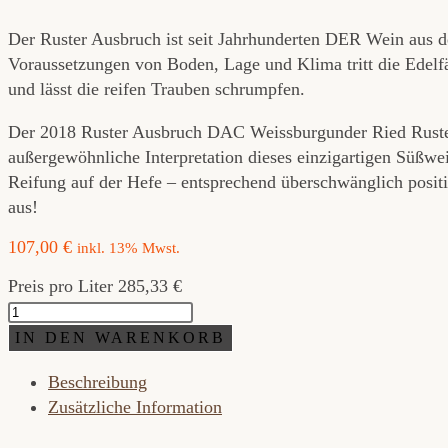
Der Ruster Ausbruch ist seit Jahrhunderten DER Wein aus de
Voraussetzungen von Boden, Lage und Klima tritt die Edelfäu
und lässt die reifen Trauben schrumpfen.
Der 2018 Ruster Ausbruch DAC Weissburgunder Ried Ruster 
außergewöhnliche Interpretation dieses einzigartigen Süßwe
Reifung auf der Hefe – entsprechend überschwänglich positiv
aus!
107,00
€
inkl. 13% Mwst.
Preis pro Liter 285,33 €
BIO
Ruster
IN DEN WARENKORB
Ausbruch
Beschreibung
DAC
Zusätzliche Information
Essenz
Ried