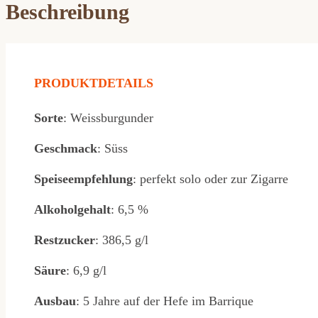
Beschreibung
Ruster
Oberer
Wald
Menge
PRODUKTDETAILS
Sorte
: Weissburgunder
Geschmack
: Süss
Speiseempfehlung
: perfekt solo oder zur Zigarre
Alkoholgehalt
: 6,5 %
Restzucker
: 386,5 g/l
Säure
: 6,9 g/l
Ausbau
: 5 Jahre auf der Hefe im Barrique