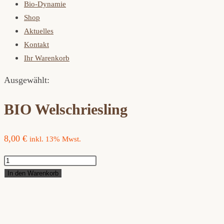
Bio-Dynamie
Shop
Aktuelles
Kontakt
Ihr Warenkorb
Ausgewählt:
BIO Welschriesling
8,00
€
inkl. 13% Mwst.
BIO
Welschriesling
In den Warenkorb
Menge