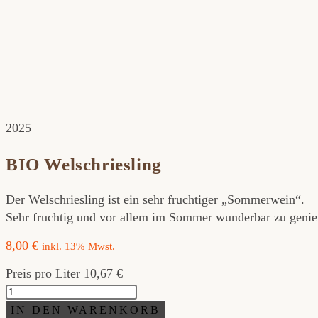
2025
BIO Welschriesling
Der Welschriesling ist ein sehr fruchtiger „Sommerwein“.
Sehr fruchtig und vor allem im Sommer wunderbar zu genieße
8,00
€
inkl. 13% Mwst.
Preis pro Liter 10,67 €
BIO
Welschriesling
IN DEN WARENKORB