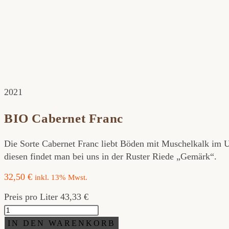
2021
BIO Cabernet Franc
Die Sorte Cabernet Franc liebt Böden mit Muschelkalk im
diesen findet man bei uns in der Ruster Riede „Gemärk“.
32,50
€
inkl. 13% Mwst.
Preis pro Liter 43,33 €
BIO
Cabernet
IN DEN WARENKORB