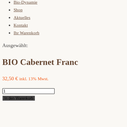
Bio-Dynamie
Shop
Aktuelles
Kontakt
Ihr Warenkorb
Ausgewählt:
BIO Cabernet Franc
32,50
€
inkl. 13% Mwst.
BIO
Cabernet
In den Warenkorb
Franc
Menge