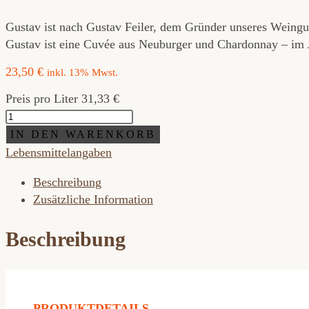
Gustav ist nach Gustav Feiler, dem Gründer unseres Weingu
Gustav ist eine Cuvée aus Neuburger und Chardonnay – im 
23,50
€
inkl. 13% Mwst.
Preis pro Liter 31,33 €
BIO
Gustav
IN DEN WARENKORB
Menge
Lebensmittelangaben
Beschreibung
Zusätzliche Information
Beschreibung
PRODUKTDETAILS