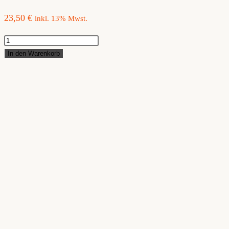
23,50
€
inkl. 13% Mwst.
BIO
Gustav
In den Warenkorb
Menge